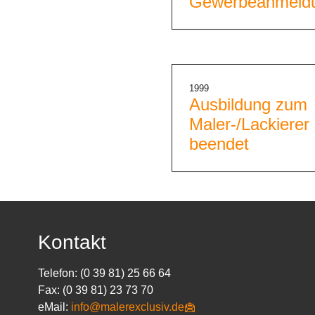
Gewerbeanmeld
1999
Ausbildung zum
Maler-/Lackierer
beendet
Kontakt
Telefon: (0 39 81) 25 66 64
Fax: (0 39 81) 23 73 70
eMail:
info@malerexclusiv.de